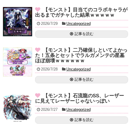
【モンスト】目当てのコラボキャラが
出るまでガチャした結果ｗｗｗｗｗ
2026/7/29
Uncategorized
記事を読む
【モンスト】二乃確保しといてよかっ
た！五条とセットでラルガメンテの星墓
ほぼ崩壊ｗｗｗｗｗｗ
2026/7/28
Uncategorized
記事を読む
【モンスト】石流龍のSS、レーザー
に見えてレーザーじゃないっぽい
2026/7/27
Uncategorized
記事を読む